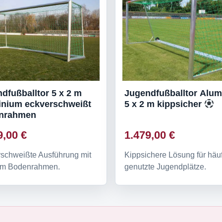
dfußballtor 5 x 2 m
Jugendfußballtor Alu
inium eckverschweißt
5 x 2 m kippsicher
nrahmen
9,00 €
1.479,00 €
schweißte Ausführung mit
Kippsichere Lösung für häu
lem Bodenrahmen.
genutzte Jugendplätze.