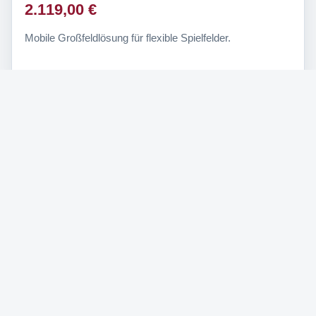
2.119,00 €
Mobile Großfeldlösung für flexible Spielfelder.
Häufige Fragen zu
Fußballtoren
Welche Größe hat ein offizielles Fußballtor?
Wann ist ein mobiles Fußballtor sinnvoll?
Was bedeutet DIN EN 748 bei Fußballtoren?