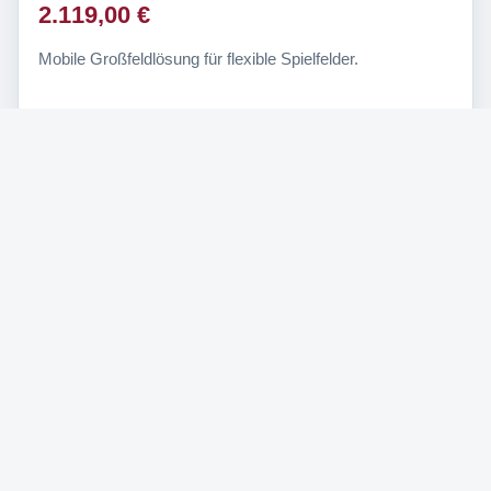
2.119,00 €
Mobile Großfeldlösung für flexible Spielfelder.
Häufige Fragen zu
Fußballtoren
Welche Größe hat ein offizielles Fußballtor?
Wann ist ein mobiles Fußballtor sinnvoll?
Was bedeutet DIN EN 748 bei Fußballtoren?