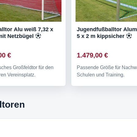
lltor Alu weiß 7,32 x
Jugendfußballtor Alu
mit Netzbügel
5 x 2 m kippsicher
00 €
1.479,00 €
sches Großfeldtor für den
Passende Größe für Nachw
ren Vereinsplatz.
Schulen und Training.
ltoren
?