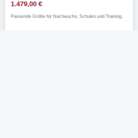
1.479,00 €
Passende Größe für Nachwuchs, Schulen und Training.
Häufige Fragen zu
Fußballtoren
Welche Größe hat ein offizielles Fußballtor?
Wann ist ein mobiles Fußballtor sinnvoll?
Was bedeutet DIN EN 748 bei Fußballtoren?