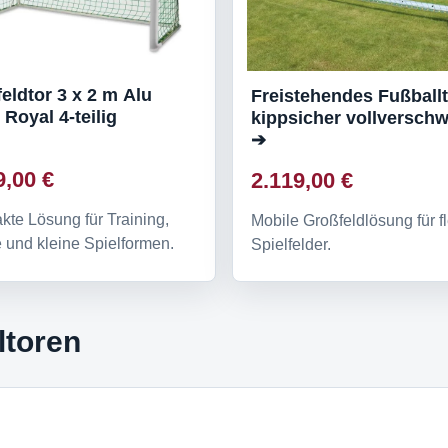
feldtor 3 x 2 m Alu
Freistehendes Fußball
Court Royal 4-teilig
kippsicher vollverschw
➔
9,00 €
2.119,00 €
te Lösung für Training,
Mobile Großfeldlösung für fl
 und kleine Spielformen.
Spielfelder.
ltoren
?